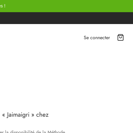
s !
Se connecter
c « Jaimaigri » chez
r la disponibilité de la Méthode